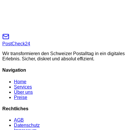
papierloses Leben?
Schließen Sie sich hunderten Kunden in der Schweiz an, die
ihren Postalltag bereits erfolgreich digitalisiert haben.
Jetzt zur Anmeldung
Mehr über uns
PostCheck
24
Wir transformieren den Schweizer Postalltag in ein
digitales
Erlebnis
. Sicher, diskret und absolut effizient.
Navigation
Home
Services
Über uns
Preise
Rechtliches
AGB
Datenschutz